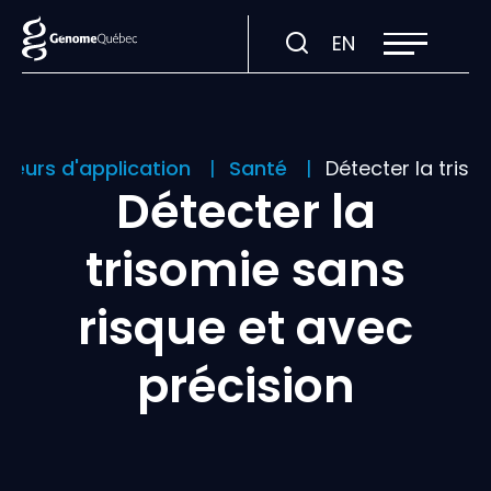
Ouvrir
Visiter
EN
la
navigation
la
du
site
page
en
:
teurs d'application
Santé
Détecter la triso
English.
Détecter la
trisomie sans
risque et avec
précision