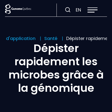
Ouvrir
Visiter
EN
la
navigation
la
du
site
page
en
:
rs d'application
Santé
Dépister rapidement
English.
Dépister
rapidement les
microbes grâce à
la génomique