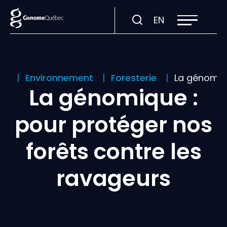
Ouvrir
Visiter
EN
la
navigation
la
du
site
page
en
:
ion
Environnement
Foresterie
La génomiqu
English.
La génomique :
pour protéger nos
forêts contre les
ravageurs