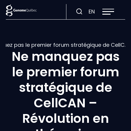
Ouvrir
Visiter
EN
la
navigation
la
du
site
page
en
:
uez pas le premier forum stratégique de CellCAN -
English.
Ne manquez pas
le premier forum
stratégique de
CellCAN –
Révolution en