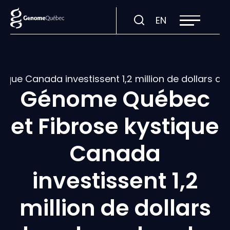
Ouvrir
Visiter
EN
la
navigation
la
du
site
page
en
:
que Canada investissent 1,2 million de dollars dan
English.
Génome Québec
et Fibrose kystique
Canada
investissent 1,2
million de dollars