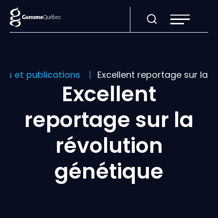
Ouvrir
la
navigation
du
site
tés et publications
Excellent reportage sur la r
Excellent
reportage sur la
révolution
génétique