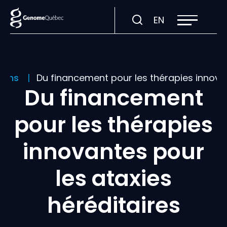
Ouvrir
Visiter
EN
la
navigation
la
du
site
page
en
:
tions
Du financement pour les thérapies innovan
English.
Du financement
pour les thérapies
innovantes pour
les ataxies
héréditaires