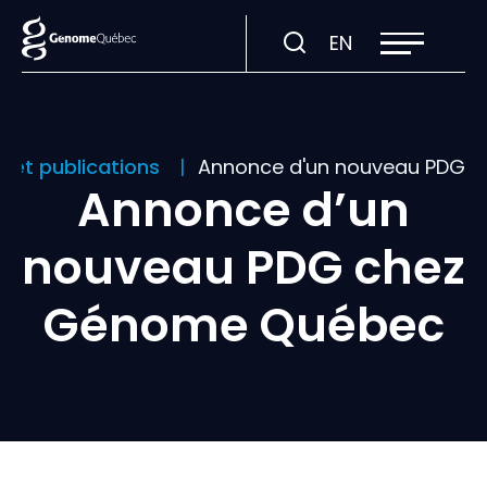
Ouvrir
Visiter
EN
la
navigation
la
du
site
page
en
:
s et publications
Annonce d'un nouveau PDG 
English.
Annonce d’un
nouveau PDG chez
Génome Québec