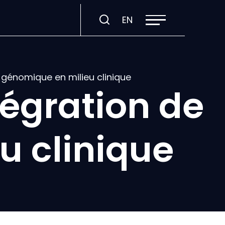
Ouvrir
Visiter
EN
la
navigation
la
du
site
page
en
:
a génomique en milieu clinique
English.
tégration de
u clinique